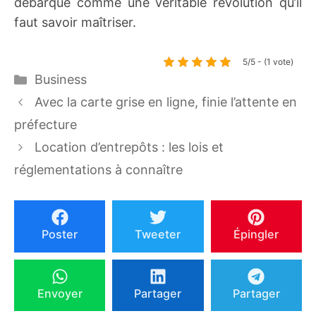
débarque comme une véritable révolution qu’il
faut savoir maîtriser.
5/5 - (1 vote)
Catégories
Business
Avec la carte grise en ligne, finie l’attente en
préfecture
Location d’entrepôts : les lois et
réglementations à connaître
Poster
Tweeter
Épingler
Envoyer
Partager
Partager