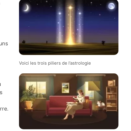
n
-uns
Voici les trois piliers de l’astrologie
u
s
rre.