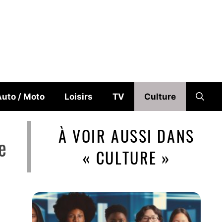
uto / Moto
Loisirs
TV
Culture
À VOIR AUSSI DANS
e
« CULTURE »