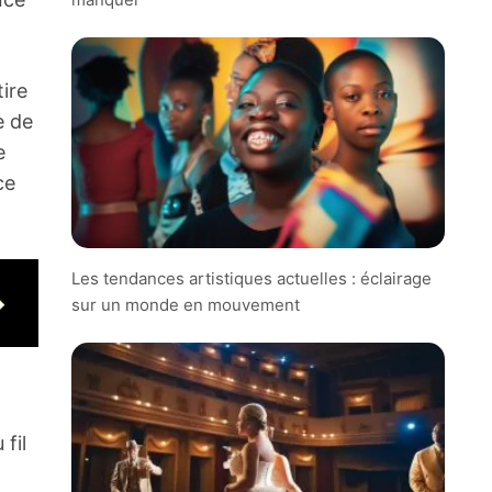
tire
e de
e
ce
Les tendances artistiques actuelles : éclairage
sur un monde en mouvement
fil