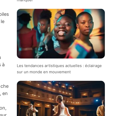
oiles
 le
u
s à
Les tendances artistiques actuelles : éclairage
sur un monde en mouvement
nche
, en
on,
 sur