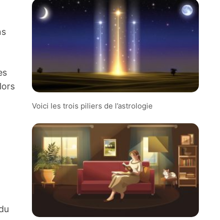
ns
es
lors
Voici les trois piliers de l’astrologie
 du