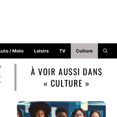
uto / Moto
Loisirs
TV
Culture
?
À VOIR AUSSI DANS
t
« CULTURE »