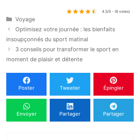
4.5/5 - (6 votes)
Catégories
Voyage
Optimisez votre journée : les bienfaits
insoupçonnés du sport matinal
3 conseils pour transformer le sport en
moment de plaisir et détente
Poster
Tweeter
Épingler
Envoyer
Partager
Partager