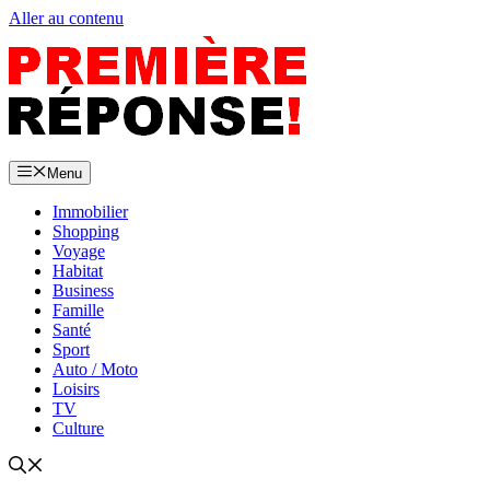
Aller au contenu
Menu
Immobilier
Shopping
Voyage
Habitat
Business
Famille
Santé
Sport
Auto / Moto
Loisirs
TV
Culture