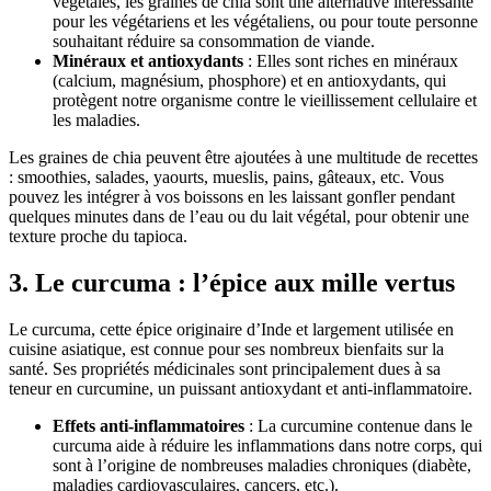
végétales, les graines de chia sont une alternative intéressante
pour les végétariens et les végétaliens, ou pour toute personne
souhaitant réduire sa consommation de viande.
Minéraux et antioxydants
: Elles sont riches en minéraux
(calcium, magnésium, phosphore) et en antioxydants, qui
protègent notre organisme contre le vieillissement cellulaire et
les maladies.
Les graines de chia peuvent être ajoutées à une multitude de recettes
: smoothies, salades, yaourts, mueslis, pains, gâteaux, etc. Vous
pouvez les intégrer à vos boissons en les laissant gonfler pendant
quelques minutes dans de l’eau ou du lait végétal, pour obtenir une
texture proche du tapioca.
3. Le curcuma : l’épice aux mille vertus
Le curcuma, cette épice originaire d’Inde et largement utilisée en
cuisine asiatique, est connue pour ses nombreux bienfaits sur la
santé. Ses propriétés médicinales sont principalement dues à sa
teneur en curcumine, un puissant antioxydant et anti-inflammatoire.
Effets anti-inflammatoires
: La curcumine contenue dans le
curcuma aide à réduire les inflammations dans notre corps, qui
sont à l’origine de nombreuses maladies chroniques (diabète,
maladies cardiovasculaires, cancers, etc.).